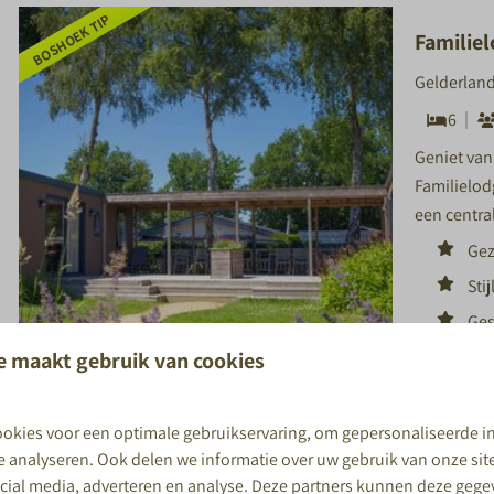
BOSHOEK TIP
Familiel
Gelderland
6
Geniet van
Familielod
een centra
Gez
Stij
Ges
e maakt gebruik van cookies
8,9
okies voor een optimale gebruikservaring, om gepersonaliseerde i
te analyseren. Ook delen we informatie over uw gebruik van onze si
ocial media, adverteren en analyse. Deze partners kunnen deze geg
Meer result