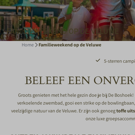
FAMILIEWEEKEND OP DE VELUWE
Home
Familieweekend op de Veluwe
5-sterren camp
BELEEF EEN ONVER
Groots genieten met het hele gezin doe je bij De Boshoek
verkoelende zwembad, gooi een strike op de bowlingbaan, o
veelzijdige natuur van de Veluwe. Er zijn ook genoeg
toffe uit
onze luxe
groepsaccomm