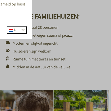
rzameld op basis
OVER ONZE FAMILIEHUIZEN:
Voor maximaal 28 personen
NL
Optioneel met eigen sauna of jacuzzi
Modern en stijlvol ingericht
Huisdieren zijn welkom
Ruime tuin met terras en tuinset
Midden in de natuur van de Veluwe