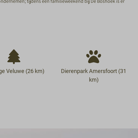
 ondernemen; tijdens een familieweekend bij De Boshoek is er
ge Veluwe (26 km)
Dierenpark Amersfoort (31
km)