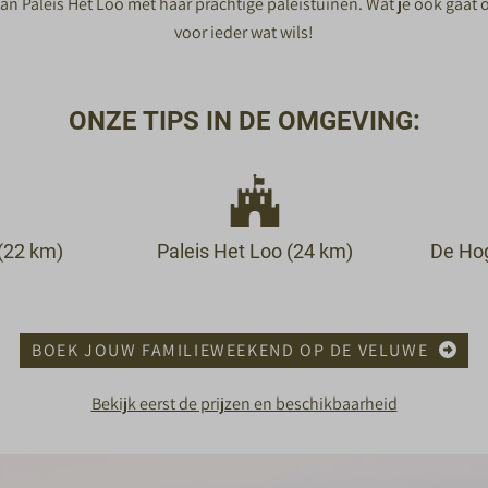
n Paleis Het Loo met haar prachtige paleistuinen. Wat je ook gaat
voor ieder wat wils!
ONZE TIPS IN DE OMGEVING:
(22 km)
Paleis Het Loo (24 km)
De Ho
BOEK JOUW FAMILIEWEEKEND OP DE VELUWE
Bekijk eerst de prijzen en beschikbaarheid