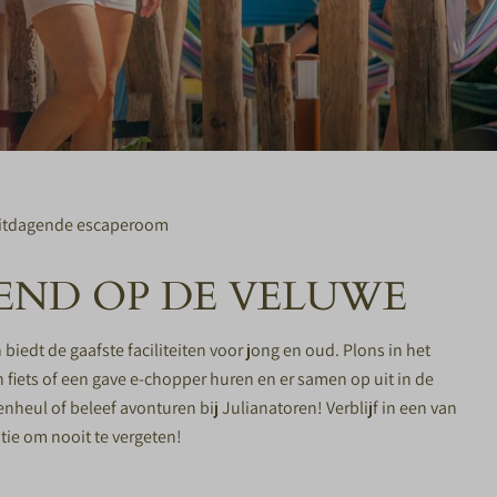
itdagende escaperoom
KEND OP DE VELUWE
 biedt de gaafste faciliteiten voor jong en oud. Plons in het
fiets of een gave e-chopper huren en er samen op uit in de
enheul of beleef avonturen bij Julianatoren! Verblijf in een van
ie om nooit te vergeten!