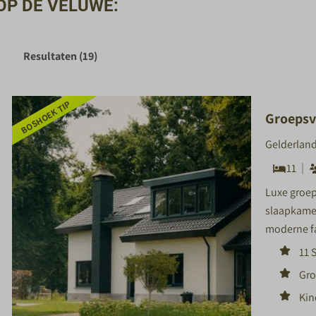
OP DE VELUWE:
Resultaten (19)
BOSHOEK TIP
Groepsvi
Gelderland
11
Luxe groep
slaapkamer
moderne fa
11 
Gro
Kin