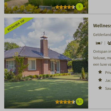
9
BOSHOEK TIP
Wellnes
Gelderland
7
Ontspan in
Veluwe, me
een luxe v
Pri
Jac
Sa
9,1