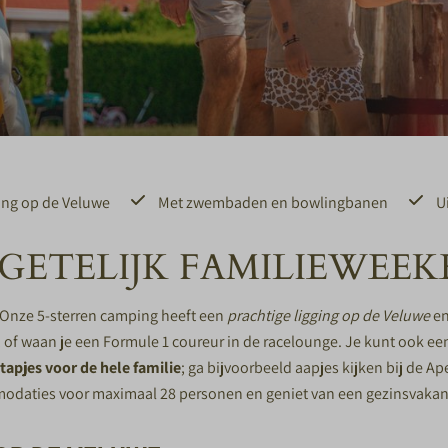
ing op de Veluwe
Met zwembaden en bowlingbanen
U
GETELIJK FAMILIEWEE
! Onze 5-sterren camping heeft een
prachtige ligging op de Veluwe
en
f waan je een Formule 1 coureur in de racelounge. Je kunt ook een 
stapjes voor de hele familie
; ga bijvoorbeeld aapjes kijken bij de Ap
odaties
voor maximaal 28 personen en geniet van een gezinsvakant