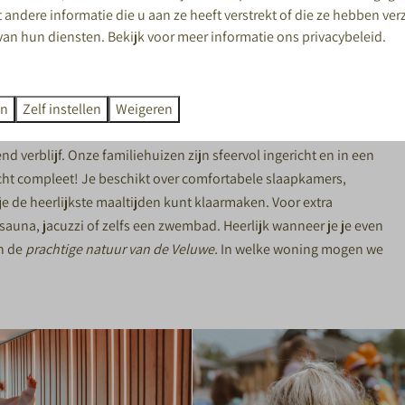
andere informatie die u aan ze heeft verstrekt of die ze hebben ve
van hun diensten. Bekijk voor meer informatie ons
privacybeleid
.
TEN VOOR DE HELE
en
Zelf instellen
Weigeren
lek bieden aan maximaal 28 personen. Of je nu een grote of
d verblijf. Onze familiehuizen zijn sfeervol ingericht en in een
echt compleet! Je beschikt over comfortabele slaapkamers,
 de heerlijkste maaltijden kunt klaarmaken. Voor extra
 sauna
, jacuzzi of zelfs een zwembad. Heerlijk wanneer je je even
en de
prachtige natuur van de Veluwe.
In welke woning mogen we