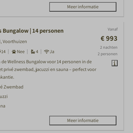
Meer informatie
Vanaf
s Bungalow | 14 personen
€ 993
, Voorthuizen
2 nachten
14
Nee
4
Ja
2 personen
 de Wellness Bungalow voor 14 personen in de
t privé zwembad, jacuzzi en sauna – perfect voor
akantie.
vé Zwembad
uzzi
una
Meer informatie