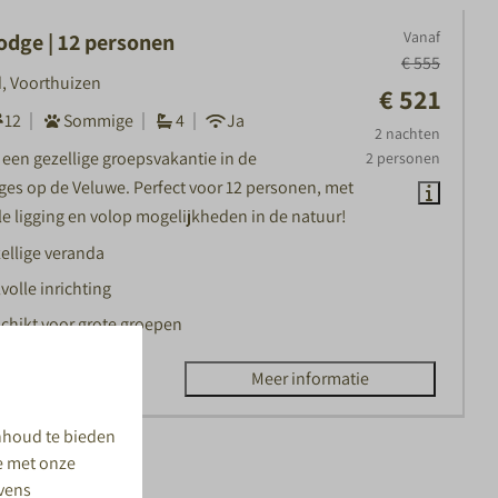
Vanaf
odge | 12 personen
€ 555
, Voorthuizen
€ 521
12
Sommige
4
Ja
2 nachten
 een gezellige groepsvakantie in de
2 personen
ges op de Veluwe. Perfect voor 12 personen, met
le ligging en volop mogelijkheden in de natuur!
ellige veranda
lvolle inrichting
chikt voor grote groepen
Meer informatie
nhoud te bieden
te met onze
evens
aten (16)