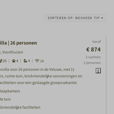
SORTEREN OP: BOSHOEK TIP
Vanaf
lla | 26 personen
€ 874
, Voorthuizen
2 nachten
26
4
4
Ja
2 personen
svilla voor 26 personen in de Veluwe, met 11
s, ruime tuin, kindvriendelijke voorzieningen en
ciliteiten voor een geslaagde groepsvakantie.
Slaapkamers
te tuin
dvriendelijke faciliteiten