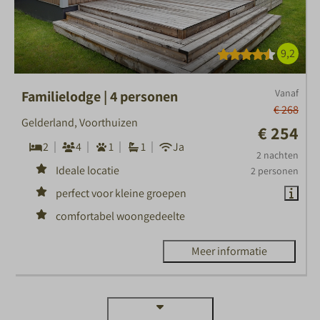
9,2
Vanaf
Familielodge | 4 personen
€ 268
Gelderland, Voorthuizen
€ 254
2
4
1
1
Ja
2 nachten
Ideale locatie
2 personen
perfect voor kleine groepen
comfortabel woongedeelte
Meer informatie