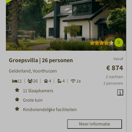
9
Vanaf
Groepsvilla | 26 personen
€ 874
Gelderland, Voorthuizen
2 nachten
11
26
4
4
Ja
2 personen
11 Slaapkamers
Grote tuin
Kindvriendelijke faciliteiten
Meer informatie