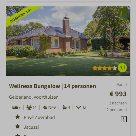
BOSHOEK TIP
9,1
Vanaf
Wellness Bungalow | 14 personen
€ 993
Gelderland, Voorthuizen
2 nachten
7
14
Nee
4
Ja
2 personen
Privé Zwembad
Jacuzzi