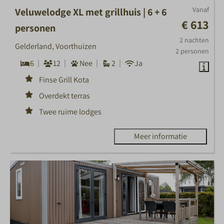
Vanaf
Veluwelodge XL met grillhuis | 6 + 6
€ 613
personen
2 nachten
Gelderland, Voorthuizen
2 personen
6
12
Nee
2
Ja
Finse Grill Kota
Overdekt terras
Twee ruime lodges
Meer informatie