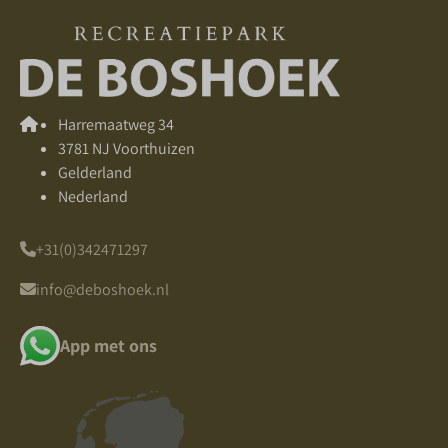
Harremaatweg 34
3781 NJ Voorthuizen
Gelderland
Nederland
+31(0)342471297
info@deboshoek.nl
App met ons