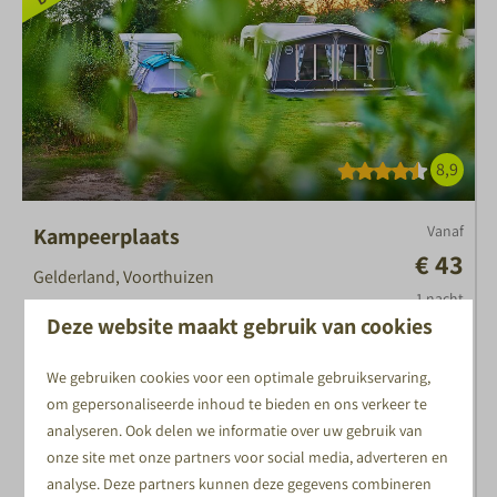
8,9
Vanaf
Kampeerplaats
€ 43
Gelderland, Voorthuizen
1 nacht
6
2
Ja
Deze website maakt gebruik van cookies
2 personen
Ruime kampeerplaats met upgradebare
stroom
We gebruiken cookies voor een optimale gebruikservaring,
om gepersonaliseerde inhoud te bieden en ons verkeer te
Gezellige velden met speelruimte voor kinderen
analyseren. Ook delen we informatie over uw gebruik van
Luxe sanitair en kindersanitair
onze site met onze partners voor social media, adverteren en
analyse. Deze partners kunnen deze gegevens combineren