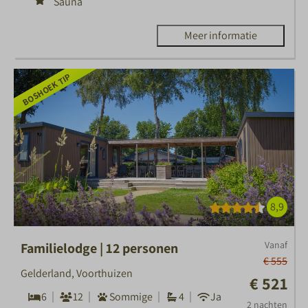
Sauna
Meer informatie
BOSHOEK TIP
8,9
Vanaf
Familielodge | 12 personen
€ 555
Gelderland, Voorthuizen
€ 521
6
12
Sommige
4
Ja
2 nachten