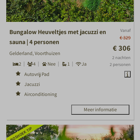
Vanaf
Bungalow Heuveltjes met jacuzzi en
€ 329
sauna | 4 personen
€ 306
Gelderland, Voorthuizen
2 nachten
2
4
Nee
1
Ja
2 personen
Autovrij Pad
Jacuzzi
Airconditioning
Meer informatie
BOSHOEK TIP