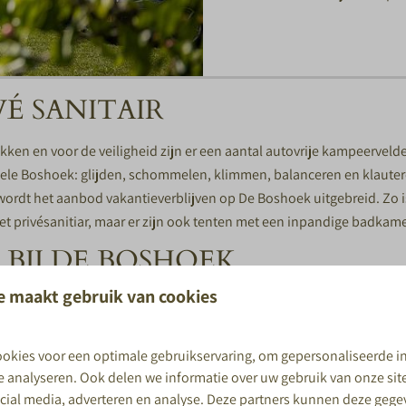
É SANITAIR
 en voor de veiligheid zijn er een aantal autovrije kampeervelden. 
 hele Boshoek: glijden, schommelen, klimmen, balanceren en klauteren
wordt het aanbod vakantieverblijven op De Boshoek uitgebreid. Zo is 
t privésanitiar, maar er zijn ook tenten met een inpandige badkame
BIJ DE BOSHOEK
e maakt gebruik van cookies
k overnachten in een van de luxe trekkershutten. Dit houten huisje
 gezellig en een echte belevenis! De huisjes staan vlak bij het sani
okies voor een optimale gebruikservaring, om gepersonaliseerde i
te analyseren. Ook delen we informatie over uw gebruik van onze si
WAAROM DE BOSH
ocial media, adverteren en analyse. Deze partners kunnen deze geg