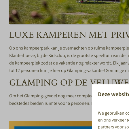
LUXE KAMPEREN MET PRIV
Op ons kampeerpark kan je overnachten op ruime kampeerplekken
Klauterhoeve, bij de Kidsclub, is de grootste speeltuin van de
de kampeerplek zodat de vakantie nog relaxter wordt. Elk jaar 
tot 12 personen kun je hier op Glamping-vakantie! Sommige me
GLAMPING OP DE VELUWE 
Deze websit
Om het Glamping-gevoel nog meer compleet te maken, kun je oo
bedstedes bieden ruimte voor 6 personen. Het is super schattig,
We gebruiken co
en ons verkeer 
partners voor s