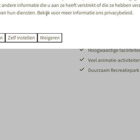
andere informatie die u aan ze heeft verstrekt of die ze hebben ve
Groot aanbod vakantieve
van hun diensten. Bekijk voor meer informatie ons
privacybeleid
.
Centraal in Nederland
Kindvriendelijk
en
Zelf instellen
Weigeren
Persoonlijke benadering
Hoogwaardige faciliteite
Veel animatie-activiteite
Duurzaam Recreatiepark