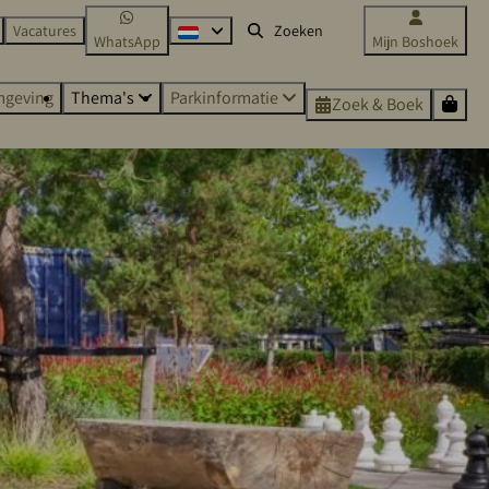
Vacatures
WhatsApp
Mijn Boshoek
geving
Thema's
Parkinformatie
Zoek & Boek