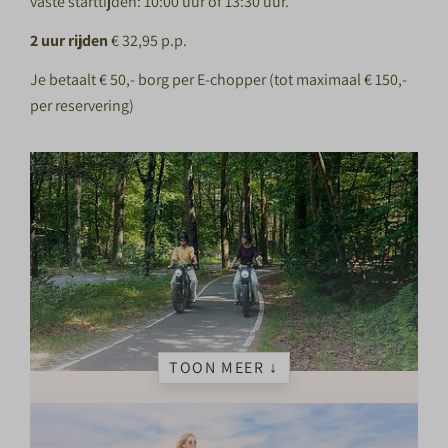
vaste starttijden: 10:00 uur of 13:30 uur.
2 uur rijden
€ 32,95 p.p.
Je betaalt € 50,- borg per E-chopper (tot maximaal € 150,-
per reservering)
TOON MEER ↓