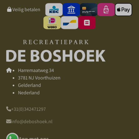
Veilig betalen
Harremaatweg 34
3781 NJ Voorthuizen
Gelderland
Nederland
+31(0)342471297
info@deboshoek.nl
App met ons