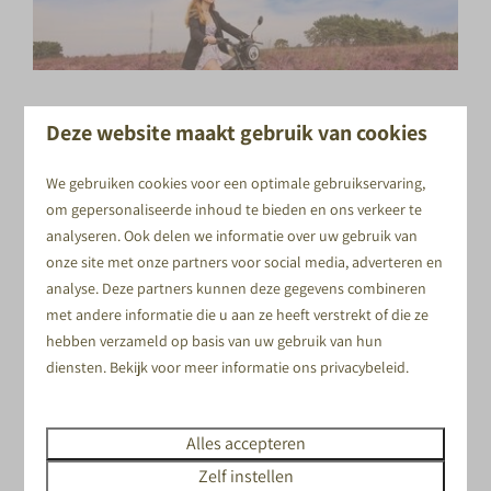
VEILIGHEID ONDERWEG
Deze website maakt gebruik van cookies
Gevaarlijk op de weg, vanwege geen geluid door
We gebruiken cookies voor een optimale gebruikservaring,
elektrische aanvoer? Nee hoor!
De Brekr E-chopper
om gepersonaliseerde inhoud te bieden en ons verkeer te
maakt gebruik van electrified sound. Dat wil zeggen dat
analyseren. Ook delen we informatie over uw gebruik van
medeweggebrukers jou horen én dus zien aankomen. Het
onze site met onze partners voor social media, adverteren en
geluid wordt kunstmatig opgewekt en houdt rekening met
analyse. Deze partners kunnen deze gegevens combineren
de snelheid en stand van de gashendel.
met andere informatie die u aan ze heeft verstrekt of die ze
hebben verzameld op basis van uw gebruik van hun
Wil je er met vrienden of met z'n tweetjes lekker op uit?
diensten. Bekijk voor meer informatie ons
privacybeleid
.
Dan kan je bij Events op de Veluwe jouw E-chopper tour
combineren met één van de culinaire mogelijkheden.
Alles accepteren
WELKE KIES JIJ?
Zelf instellen