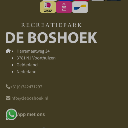
Harremaatweg 34
3781 NJ Voorthuizen
Gelderland
Nederland
+31(0)342471297
info@deboshoek.nl
App met ons