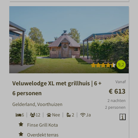
9,2
Vanaf
Veluwelodge XL met grillhuis | 6 +
€ 613
6 personen
2 nachten
Gelderland, Voorthuizen
2 personen
6
12
Nee
2
Ja
Finse Grill Kota
Overdekt terras