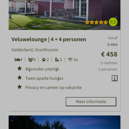
9,5
Vanaf
Veluwelounge | 4 + 4 personen
€ 484
Gelderland, Voorthuizen
€ 458
4
8
2
2
Ja
2 nachten
Bijzonder uiterlijk
2 personen
Twee aparte huisjes
Privacy en samen op vakantie
Meer informatie