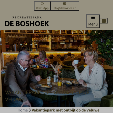
WhatsApp
info@deboshoek.nl
Menu
VAKANTIEPARK MET ONTBIJT OP DE
VELUWE
Home
Vakantiepark met ontbijt op de Veluwe