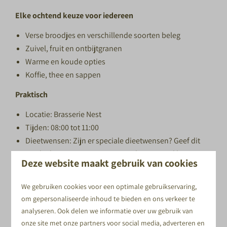
Elke ochtend keuze voor iedereen
Verse broodjes en verschillende soorten beleg
Zuivel, fruit en ontbijtgranen
Warme en koude opties
Koffie, thee en sappen
Praktisch
Locatie: Brasserie Nest
Tijden: 08:00 tot 11:00
Dieetwensen: Zijn er speciale dieetwensen? Geef dit
aan bij het reserveren en ons ontbijtteam zal hier
Deze website maakt gebruik van cookies
rekening mee houden.
We gebruiken cookies voor een optimale gebruikservaring,
om gepersonaliseerde inhoud te bieden en ons verkeer te
analyseren. Ook delen we informatie over uw gebruik van
BOEK JE VERBLIJF MET ONTBIJT
onze site met onze partners voor social media, adverteren en