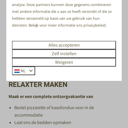
analyse. Deze partners kunnen deze gegevens combineren
ZO WERKT HET
met andere informatie die u aan ze heeft verstrekt of die ze
hebben verzameld op basis van uw gebruik van hun
Kies je accommodatie op Recreatiepark De Boshoek
diensten. Bekijk voor meer informatie ons
privacybeleid
.
Voeg ontbijt toe tijdens het boeken, of boek ontbijt
later bij via de Mijn Omgeving
Kom ’s ochtends langs en schuif aan
Alles accepteren
Zelf instellen
Weigeren
NL
EXTRA’S DIE JE VERBLIJF NÓG
RELAXTER MAKEN
Maak er een complete ontzorgvakantie van
Bestel pizzarette of kaasfondue voor in de
accommodatie
Laat ons de bedden opmaken