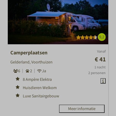
9,2
Vanaf
Camperplaatsen
€ 41
Gelderland, Voorthuizen
1 nacht
6
2
Ja
2 personen
8 Ampère Elektra
Huisdieren Welkom
Luxe Sanitairgebouw
Meer informatie