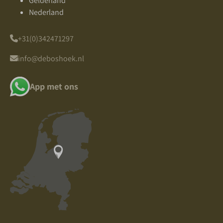
Gelderland
Nederland
+31(0)342471297
info@deboshoek.nl
App met ons