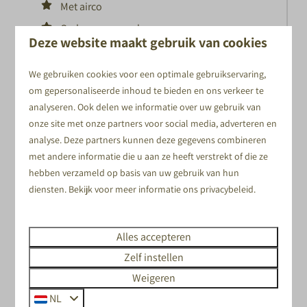
Met airco
Op begane grond
Deze website maakt gebruik van cookies
ma 31 augustus - vr 4 september
Zomervakantie
We gebruiken cookies voor een optimale gebruikservaring,
September
om gepersonaliseerde inhoud te bieden en ons verkeer te
Meer informatie
analyseren. Ook delen we informatie over uw gebruik van
Boek
onze site met onze partners voor social media, adverteren en
analyse. Deze partners kunnen deze gegevens combineren
met andere informatie die u aan ze heeft verstrekt of die ze
hebben verzameld op basis van uw gebruik van hun
diensten. Bekijk voor meer informatie ons
privacybeleid
.
Alles accepteren
Zelf instellen
Weigeren
9,1
NL