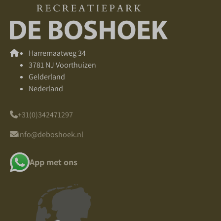
Harremaatweg 34
3781 NJ Voorthuizen
Gelderland
Nederland
+31(0)342471297
info@deboshoek.nl
App met ons