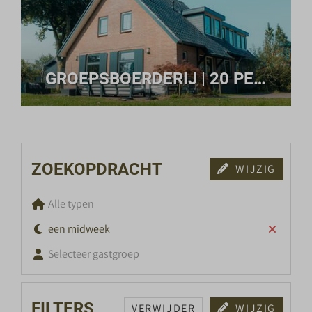
GROEPSBOERDERIJ | 20 PERSONEN
ZOEKOPDRACHT
WIJZIG
Alle typen
een midweek
Selecteer gastgroep
FILTERS
VERWIJDER
WIJZIG