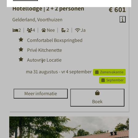
Hotellodge | 2 + 2 personen
€ 601
Gelderland, Voorthuizen
2
4
Nee
2
Ja
Comfortabel Boxspringbed
Privé Kitchenette
Autovrije Locatie
ma 31 augustus - vr 4 september
Zomervakantie
September
Meer informatie
Boek