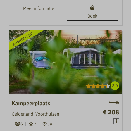
Meer informatie
Boek
BOSHOEK TIP
Hotelovernachting
8,9
€ 235
Kampeerplaats
€ 208
Gelderland, Voorthuizen
6
2
Ja