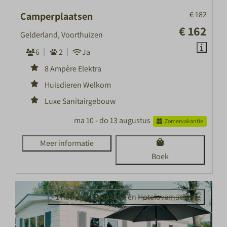
€ 182
Camperplaatsen
€ 162
Gelderland, Voorthuizen
6
2
Ja
8 Ampère Elektra
Huisdieren Welkom
Luxe Sanitairgebouw
ma 10 - do 13 augustus
Zomervakantie
Meer informatie
Boek
- 1 nacht en 1 dag later en
Hotelovernachting