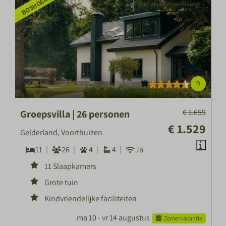
BOSHOEK TIP
Hotelovernachting
9
€ 1.659
Groepsvilla | 26 personen
€ 1.529
Gelderland, Voorthuizen
11
26
4
4
Ja
11 Slaapkamers
Grote tuin
Kindvriendelijke faciliteiten
ma 10 - vr 14 augustus
Zomervakantie