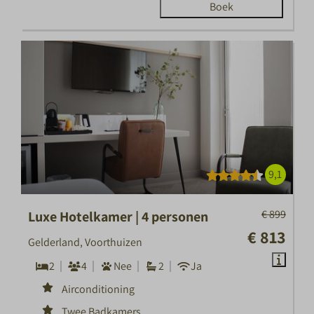
Boek
9,1
€ 899
Luxe Hotelkamer | 4 personen
€ 813
Gelderland, Voorthuizen
2
4
Nee
2
Ja
Airconditioning
Twee Badkamers