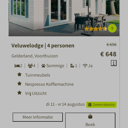
9
€ 696
Veluwelodge | 4 personen
€ 648
Gelderland, Voorthuizen
2
4
Sommige
1
Ja
Tuinmeubels
Nespresso Koffiemachine
Vrij Uitzicht
di 11 - vr 14 augustus
Zomervakantie
Meer informatie
Boek