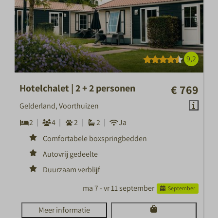
9,2
Hotelchalet | 2 + 2 personen
€ 769
Gelderland, Voorthuizen
2
4
2
2
Ja
Comfortabele boxspringbedden
Autovrij gedeelte
Duurzaam verblijf
ma 7 - vr 11 september
September
Meer informatie