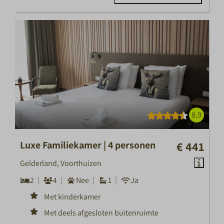
8,9
Luxe Familiekamer | 4 personen
€ 441
Gelderland, Voorthuizen
2
4
Nee
1
Ja
Met kinderkamer
Met deels afgesloten buitenruimte