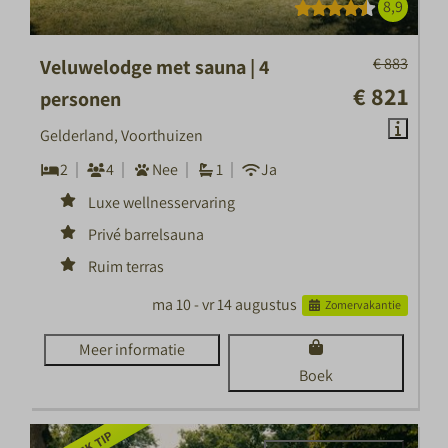
8,9
€ 883
Veluwelodge met sauna | 4
€ 821
personen
Gelderland, Voorthuizen
2
4
Nee
1
Ja
Luxe wellnesservaring
Privé barrelsauna
Ruim terras
ma 10 - vr 14 augustus
Zomervakantie
Meer informatie
Boek