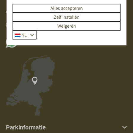
Alles accepteren
+31(0)342471297
Zelf instellen
info@deboshoek.nl
Weigeren
NL
App met ons
Parkinformatie