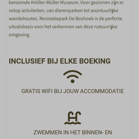
beroemde Kröller-Müller Museum. Voor gezinnen zijn er
Binnenzwembad
volop activiteiten, van dierenparken tot avontuurlijke
Bowlen
wandelroutes. Recreatiepark De Boshoek is de perfecte
Racelounge
uitvalsbasis voor het verkennen van deze natuurrijke
Jeu de Boules
omgeving.
Voetbalbiljart
Minigolf
Sportschool
INCLUSIEF BIJ ELKE BOEKING
Fietsverhuur
ETEN EN DRINKEN
Restaurant Nest
GRATIS WIFI BIJ JOUW ACCOMMODATIE
Ontbijtbuffet
Snackbar
De Markt
ZWEMMEN IN HET BINNEN- EN