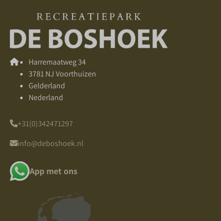
Harremaatweg 34
3781 NJ Voorthuizen
Gelderland
Nederland
+31(0)342471297
info@deboshoek.nl
App met ons