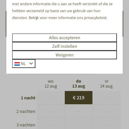
met andere informatie die u aan ze heeft verstrekt of die ze
hebben verzameld op basis van uw gebruik van hun
diensten. Bekijk voor meer informatie ons
privacybeleid
.
BESCHIKBAARHEID EN PRIJS
Alles accepteren
Zelf instellen
2 gasten
Weigeren
NL
do
13-08-2026
vr
14-08-2026
wo
do
vr
12 aug
13 aug
14 aug
—
€ 219
—
1 nacht
—
—
—
2 nachten
—
—
—
3 nachten