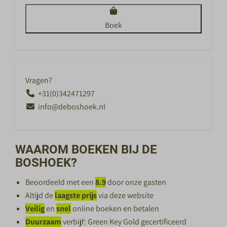
Boek
Vragen?
+31(0)342471297
info@deboshoek.nl
WAAROM BOEKEN BIJ DE
BOSHOEK?
Beoordeeld met een
8.9
door onze gasten
Altijd de
laagste prijs
via deze website
Veilig
en
snel
online boeken en betalen
Duurzaam
verbijf: Green Key Gold gecertificeerd