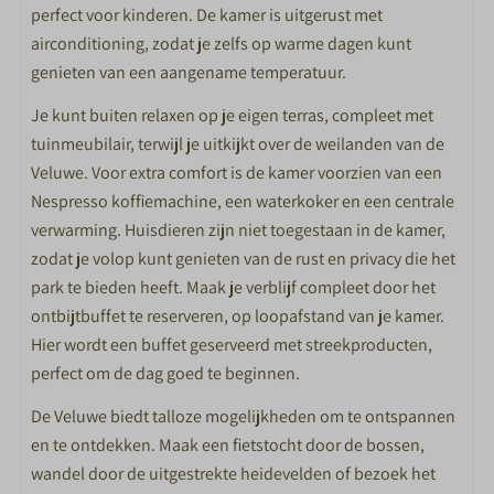
perfect voor kinderen. De kamer is uitgerust met
Douche
airconditioning, zodat je zelfs op warme dagen kunt
Toilet in badkamer
genieten van een aangename temperatuur.
Wastafel met spiegel
Je kunt buiten relaxen op je eigen terras, compleet met
BUITEN
tuinmeubilair, terwijl je uitkijkt over de weilanden van de
Veluwe. Voor extra comfort is de kamer voorzien van een
Tuinmeubels
Nespresso koffiemachine, een waterkoker en een centrale
verwarming. Huisdieren zijn niet toegestaan in de kamer,
SPECIAAL VOOR KINDEREN
zodat je volop kunt genieten van de rust en privacy die het
park te bieden heeft. Maak je verblijf compleet door het
Peuterbad
ontbijtbuffet te reserveren, op loopafstand van je kamer.
Animatieteam in de vakanties
Hier wordt een buffet geserveerd met streekproducten,
Buitenspeeltuinen
perfect om de dag goed te beginnen.
SPORT EN SPEL
De Veluwe biedt talloze mogelijkheden om te ontspannen
en te ontdekken. Maak een fietstocht door de bossen,
X-Cube Escape room
wandel door de uitgestrekte heidevelden of bezoek het
Buitenzwembad