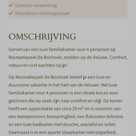
Centrale verwarming
Huisdieren niet toegestaan
LIGGING
OMSCHRIJVING
Rustig gelegen
Geniet van een luxe familiekamer voor 4 personen op
Veel zon
Recreatiepark De Boshoek, midden op de Veluwe. Comfort,
natuur en rust wachten op je!
WOONKAMER
Op Recreatiepark De Boshoek beleef je een luxe en
Flatscreen TV
duurzame vakantie in het hart van de Veluwe. Het luxe
familiekamer voor 4 personen is een ideale keuze voor
KEUKEN
gezinnen die op zoek zijn naar comfort en stijl. De kamer
Nespresso koffiemachine
heeft een oppervlakte van circa 29 m² en is voorzien van
Waterkoker
een tweepersoons boxspringbed, een flatscreen televisie
en een luxe badkamer met douche, wastafel en toilet.
BADKAMER
Daarnaast is er een aparte slaapkamer met stapelbed,