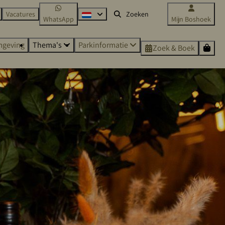
Vacatures
WhatsApp
Mijn Boshoek
geving
Thema's
Parkinformatie
Zoek & Boek