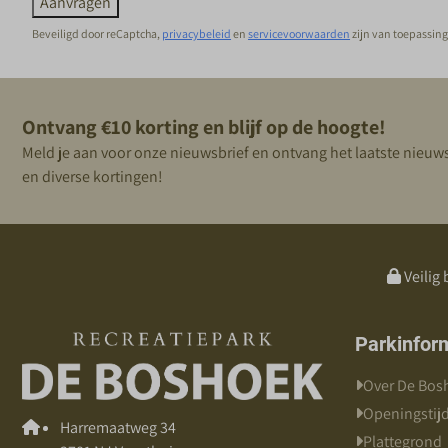
Aanvragen
Beveiligd door reCaptcha,
privacybeleid
en
servicevoorwaarden
zijn van toepassing
Ontvang €10 korting en blijf op de hoogte!
Meld je aan voor onze nieuwsbrief en ontvang het laatste nieuw
en diverse kortingen!
Veilig 
Parkinfor
Over De Bos
Openingstij
Harremaatweg 34
Plattegrond