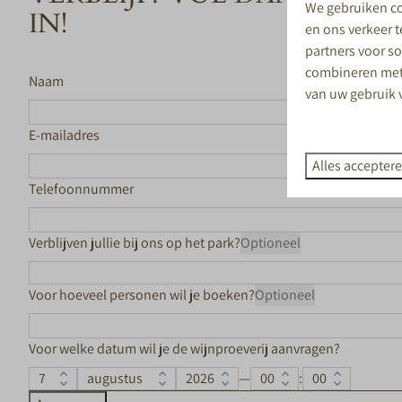
We gebruiken co
IN!
en ons verkeer 
partners voor s
combineren met 
Naam
van uw gebruik 
E-mailadres
Alles accepter
Telefoonnummer
Verblijven jullie bij ons op het park?
Optioneel
Voor hoeveel personen wil je boeken?
Optioneel
Voor welke datum wil je de wijnproeverij aanvragen?
—
: