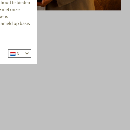
nhoud te bieden
te met onze
evens
rzameld op basis
NL