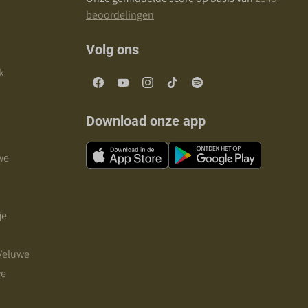
beoordelingen
Volg ons
k
Download onze app
we
je
 Veluwe
we