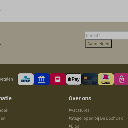
.
s
Aanmelden
betalen
matie
Over ons
hoek
Vacatures
den
Stage lopen bij De Boshoek
Blog