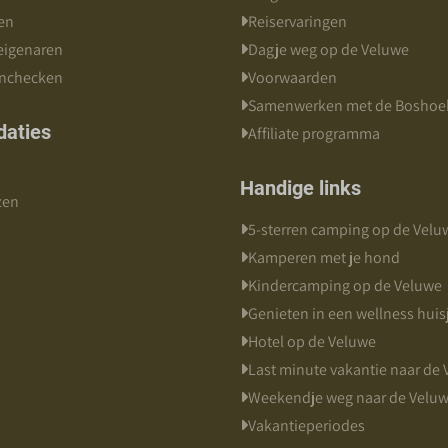
en
Reiservaringen
 eigenaren
Dagje weg op de Veluwe
inchecken
Voorwaarden
Samenwerken met de Boshoe
aties
Affiliate programma
Handige links
zen
5-sterren camping op de Velu
Kamperen met je hond
Kindercamping op de Veluwe
s
Genieten in een wellness huis
Hotel op de Veluwe
Last minute vakantie naar de
Weekendje weg naar de Velu
Vakantieperiodes