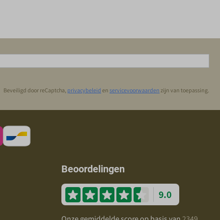
Beveiligd door reCaptcha,
privacybeleid
en
servicevoorwaarden
zijn van toepassing.
Beoordelingen
9.0
Onze gemiddelde score op basis van
2349