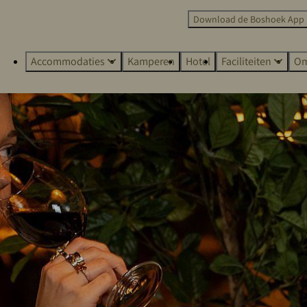
Download de Boshoek App
Accommodaties
Kamperen
Hotel
Faciliteiten
Om