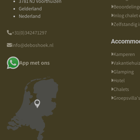
3781 NJ Voorthuizen
Beoordeling
Gelderland
Inlog chalet
Nederland
Zelfstandig 
+31(0)342471297
Accommod
info@deboshoek.nl
Kamperen
App met ons
Vakantiehui
Glamping
Hotel
Chalets
Groepsvilla'