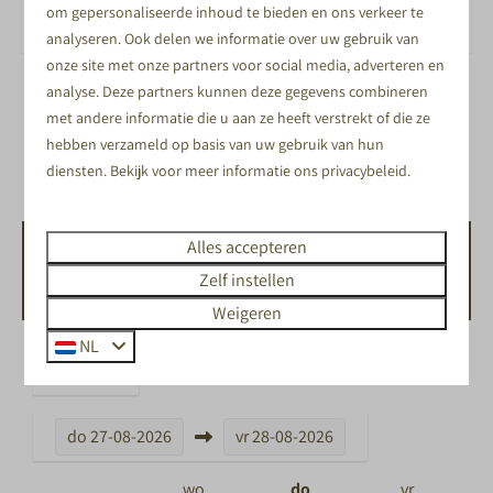
om gepersonaliseerde inhoud te bieden en ons verkeer te
analyseren. Ook delen we informatie over uw gebruik van
onze site met onze partners voor social media, adverteren en
Gashaard
analyse. Deze partners kunnen deze gegevens combineren
met andere informatie die u aan ze heeft verstrekt of die ze
Privé Sauna’s
hebben verzameld op basis van uw gebruik van hun
Finse Grill Kota
diensten. Bekijk voor meer informatie ons
privacybeleid
.
Alles accepteren
BESCHIKBAARHEID EN PRIJS
Zelf instellen
Weigeren
NL
2 gasten
do
27-08-2026
vr
28-08-2026
wo
do
vr