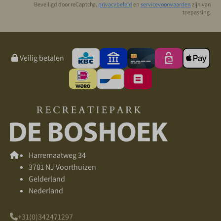
Beveiligd door reCaptcha,
privacybeleid
en
servicevoorwaarden
zijn van
toepassing.
Veilig betalen
Harremaatweg 34
3781 NJ Voorthuizen
Gelderland
Nederland
+31(0)342471297