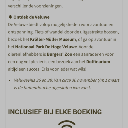
verschillende voorzieningen.
Buitenspeeltuinen
🌲 Ontdek de Veluwe
SPORT EN SPEL
De Veluwe biedt volop mogelijkheden voor avontuur en
ontspanning. Fiets of wandel door de uitgestrekte bossen,
X-Cube Escape room
bezoek het
Kröller-Müller Museum
, of ga op avontuur in
Buitenzwembad
het
Nationaal Park De Hoge Veluwe
. Voor de
Binnenzwembad
dierenliefhebbers is
Burgers' Zoo
een aanrader en voor
Bowlen
een dag vol plezier is een bezoek aan het
Dolfinarium
Racelounge
altijd een succes. Er is voor ieder wat wils!
Jeu de Boules
Voetbalbiljart
Veluwevilla 36 en 38: Van circa 30 november t/m 1 maart
Minigolf
is de buitendouche afgesloten ivm vorst.
Sportschool
Fietsverhuur
INCLUSIEF BIJ ELKE BOEKING
ETEN EN DRINKEN
Restaurant Nest