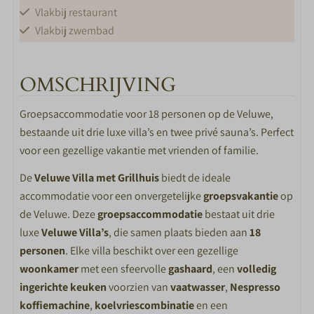
Vlakbij restaurant
Vlakbij zwembad
WELLNESS
OMSCHRIJVING
Privé sauna
Groepsaccommodatie voor 18 personen op de Veluwe,
bestaande uit drie luxe villa’s en twee privé sauna’s. Perfect
KEUKEN
voor een gezellige vakantie met vrienden of familie.
Keuken
De
Veluwe Villa met Grillhuis
biedt de ideale
4-pits gasstel
accommodatie voor een onvergetelijke
groepsvakantie
op
Combimagnetron
de Veluwe. Deze
groepsaccommodatie
bestaat uit drie
Complete keukeninventaris
luxe
Veluwe Villa’s
, die samen plaats bieden aan
18
Koelkast met vriesvak
personen
. Elke villa beschikt over een gezellige
Nespresso koffiemachine
woonkamer
met een sfeervolle
gashaard
, een
volledig
Vaatwasser
ingerichte keuken
voorzien van
vaatwasser
,
Nespresso
Waterkoker
koffiemachine
,
koelvriescombinatie
en een