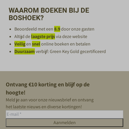
WAAROM BOEKEN BIJ DE
BOSHOEK?
Beoordeeld met een
8.9
door onze gasten
Altijd de
laagste prijs
via deze website
Veilig
en
snel
online boeken en betalen
Duurzaam
verbijf: Green Key Gold gecertificeerd
Ontvang €10 korting en blijf op de
hoogte!
Meld je aan voor onze nieuwsbrief en ontvang
het laatste nieuws en diverse kortingen!
Aanmelden