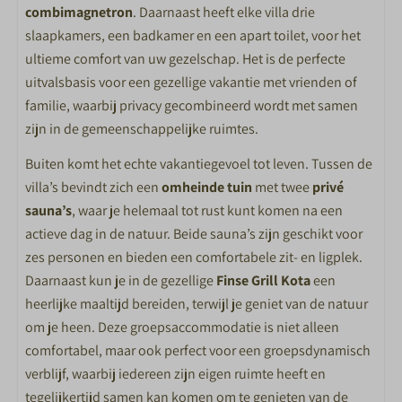
combimagnetron
. Daarnaast heeft elke villa drie
SLAAPKAMER
slaapkamers, een badkamer en een apart toilet, voor het
Aantal slaapkamers: 9
ultieme comfort van uw gezelschap. Het is de perfecte
Afmeting bedden 80*200cm
uitvalsbasis voor een gezellige vakantie met vrienden of
familie, waarbij privacy gecombineerd wordt met samen
BADKAMER
zijn in de gemeenschappelijke ruimtes.
Badkamer met douche, wastafel en toilet
Buiten komt het echte vakantiegevoel tot leven. Tussen de
villa’s bevindt zich een
omheinde tuin
met twee
privé
BUITEN
sauna’s
, waar je helemaal tot rust kunt komen na een
actieve dag in de natuur. Beide sauna’s zijn geschikt voor
Finse Grill Kota
zes personen en bieden een comfortabele zit- en ligplek.
Tuinmeubels
Daarnaast kun je in de gezellige
Finse Grill Kota
een
Veranda met overkapping
heerlijke maaltijd bereiden, terwijl je geniet van de natuur
om je heen. Deze groepsaccommodatie is niet alleen
SPECIAAL VOOR KINDEREN
comfortabel, maar ook perfect voor een groepsdynamisch
verblijf, waarbij iedereen zijn eigen ruimte heeft en
Peuterbad
tegelijkertijd samen kan komen om te genieten van de
Animatieteam in de vakanties