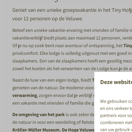
Animatieteam in
Geniet van een unieke groepsvakantie in het Tiny Hof
Buitenspeeltuin
voor 12 personen op de Veluwe.
Beleef een unieke vakantie-ervaring met vrienden of familie i
vakantieverblijf biedt plaats aan maximaal 12 personen, verdeel
Of je nu op zoek bent naar avontuur of ontspanning, het
Tiny
privécomfort. Elke lodge is volledig uitgerust met een goed 
slaapkamers. Een van de slaapkamers heeft een gezellig mezz
zowel het koelen als het verwarmen van de Lodge kun je de a
ETEN EN DRINKEN
Naast de luxe van een eigen lodge, biedt
Tiny Hofje
ook een r
Deze websit
Restaurant Nest
genieten van de natuur. De moderne voorzieningen, zoals e
Ontbijtbuffet
verwarming
, zorgen ervoor dat je verblijf extra comfortabel 
Snackbar
We gebruiken co
een vakantie met vrienden of familie die graag samen willen 
De Markt
en ons verkeer 
De omgeving van het park
is ook zeker de moeite waard. Ge
partners voor s
de natuur in voor een wandeling of fietstocht. In de buurt vi
combineren met 
van uw gebruik 
Kröller-Müller Museum
,
De Hoge Veluwe National Park
en p