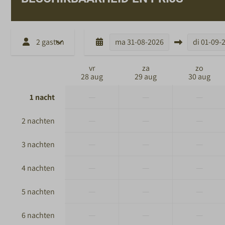
2 gasten
ma
31-08-2026
di
01-09-
vr
za
zo
28 aug
29 aug
30 aug
—
—
—
1 nacht
—
—
—
2 nachten
—
—
—
3 nachten
—
—
—
4 nachten
—
—
—
5 nachten
—
—
—
6 nachten