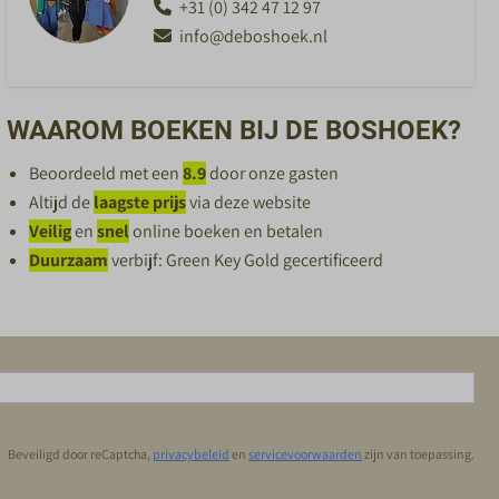
+31 (0) 342 47 12 97
info@deboshoek.nl
WAAROM BOEKEN BIJ DE BOSHOEK?
Beoordeeld met een
8.9
door onze gasten
Altijd de
laagste prijs
via deze website
Veilig
en
snel
online boeken en betalen
Duurzaam
verbijf: Green Key Gold gecertificeerd
Beveiligd door reCaptcha,
privacybeleid
en
servicevoorwaarden
zijn van toepassing.