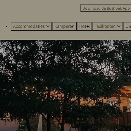
Download de Boshoek App
Accommodaties
Kamperen
Hotel
Faciliteiten
Om