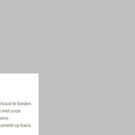
nhoud te bieden
te met onze
evens
rzameld op basis