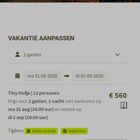
VAKANTIE AANPASSEN
2 gasten
ma
31-08-2026
di
01-09-2026
Tiny Hofje | 12 personen
€ 560
Prijs voor
2 gasten
,
1 nacht
met aankomst op
ma 31 aug (16:00 uur)
en vertrek op
di 1 sep (10:00 uur)
Tijdens
Zomervakantie
September