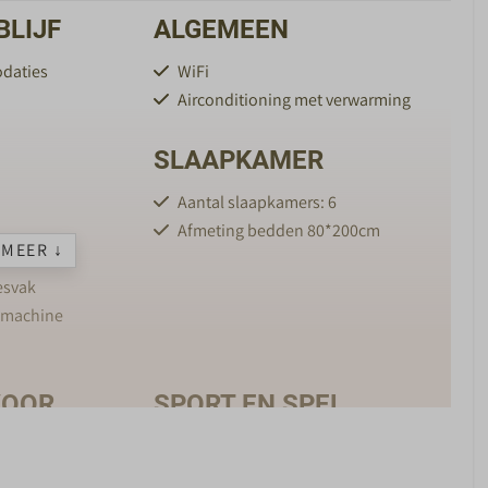
BLIJF
ALGEMEEN
daties
WiFi
Airconditioning met verwarming
SLAAPKAMER
Aantal slaapkamers: 6
Afmeting bedden 80*200cm
MEER ↓
n
esvak
emachine
VOOR
SPORT EN SPEL
X-Cube Escape room
Buitenzwembad