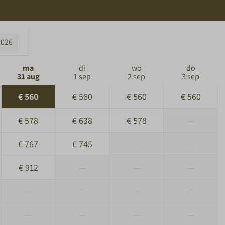
2026
ma
di
wo
do
31 aug
1 sep
2 sep
3 sep
€ 560
€ 560
€ 560
€ 560
€ 578
€ 638
€ 578
—
€ 767
€ 745
—
—
€ 912
—
—
—
—
—
—
—
—
—
—
—