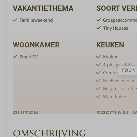
VAKANTIETHEMA
SOORT VER
Familieweekend
Groepsaccommo
Tiny Houses
WOONKAMER
KEUKEN
Smart TV
Keuken
4-pits gasstel
TOON 
Combimagnetro
Koelkast met vri
Nespresso koffi
Waterkoker
BUITEN
SPECIAAL 
KINDEREN
Tuinmeubels
OMSCHRIJVING
Veranda met overkapping
Peuterbad