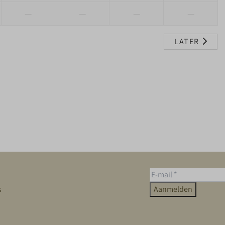
—
—
—
—
LATER
s
Aanmelden