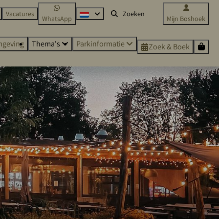
Vacatures
WhatsApp
Mijn Boshoek
geving
Thema's
Parkinformatie
Zoek & Boek