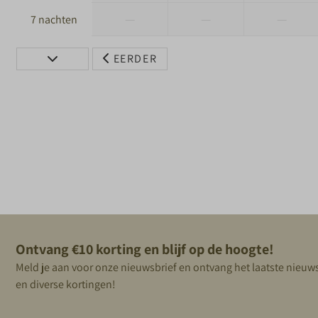
—
—
—
7 nachten
EERDER
Ontvang €10 korting en blijf op de hoogte!
Meld je aan voor onze nieuwsbrief en ontvang het laatste nieuw
en diverse kortingen!