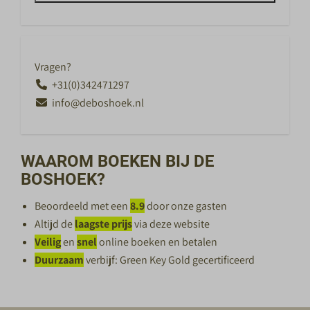
Vragen?
+31(0)342471297
info@deboshoek.nl
WAAROM BOEKEN BIJ DE
BOSHOEK?
Beoordeeld met een
8.9
door onze gasten
Altijd de
laagste prijs
via deze website
Veilig
en
snel
online boeken en betalen
Duurzaam
verbijf: Green Key Gold gecertificeerd