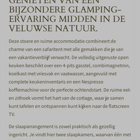
GENIETEN VAN EEN
Nespresso koffiemachine
BIJZONDERE GLAMPING-
Vaatwasser
ERVARING MIDDEN IN DE
VELUWSE NATUUR.
SLAAPKAMER
Aantal slaapkamers: 2
Deze stoere en ruime accommodatie combineert de
Afmeting bedden 80*200cm
charme van een safaritent met alle gemakken die je van
een vakantieverblijf verwacht. De volledig uitgeruste open
BADKAMER
keuken beschikt over een 4-pits gasstel, combimagnetron,
koelkast met vriesvak en vaatwasser, aangevuld met
Toilet in badkamer
complete keukeninventaris en een Nespresso
Douche
koffiemachine voor de perfecte ochtendstart. De ruime eet-
Wastafel met spiegel
en zithoek vormt het hart van de cottage, waar je samen
kunt tafelen en ontspannen kunt kijken naar de flatscreen
BUITEN
TV.
Tuinmeubels
De slaaparrangement is zowel praktisch als gezellig
Veranda
ingericht. Je vindt hier twee slaapkamers, waarvan één met