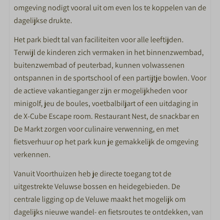
omgeving nodigt vooral uit om even los te koppelen van de
dagelijkse drukte.
ETEN EN DRINKEN
Het park biedt tal van faciliteiten voor alle leeftijden.
Restaurant Nest
Terwijl de kinderen zich vermaken in het binnenzwembad,
Ontbijtbuffet
buitenzwembad of peuterbad, kunnen volwassenen
Snackbar
ontspannen in de sportschool of een partijtje bowlen. Voor
De Markt
de actieve vakantieganger zijn er mogelijkheden voor
minigolf, jeu de boules, voetbalbiljart of een uitdaging in
de X-Cube Escape room. Restaurant Nest, de snackbar en
De Markt zorgen voor culinaire verwenning, en met
fietsverhuur op het park kun je gemakkelijk de omgeving
verkennen.
Vanuit Voorthuizen heb je directe toegang tot de
uitgestrekte Veluwse bossen en heidegebieden. De
centrale ligging op de Veluwe maakt het mogelijk om
dagelijks nieuwe wandel- en fietsroutes te ontdekken, van