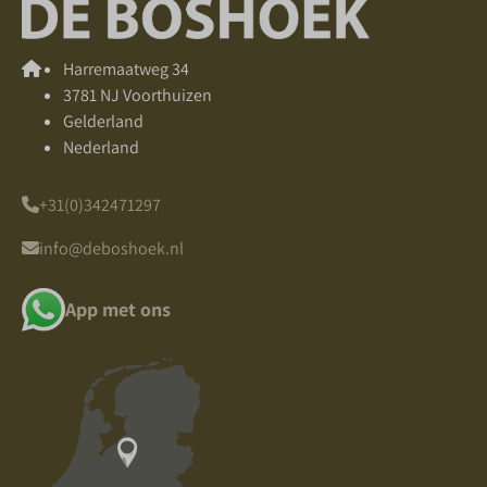
Harremaatweg 34
3781 NJ Voorthuizen
Gelderland
Nederland
+31(0)342471297
info@deboshoek.nl
App met ons