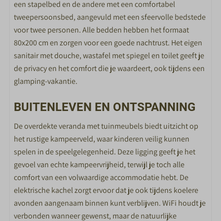
een stapelbed en de andere met een comfortabel
SPECIAAL VOOR KINDEREN
tweepersoonsbed, aangevuld met een sfeervolle bedstede
voor twee personen. Alle bedden hebben het formaat
Peuterbad
80x200 cm en zorgen voor een goede nachtrust. Het eigen
Animatieteam in de vakanties
sanitair met douche, wastafel met spiegel en toilet geeft je
Buitenspeeltuinen
de privacy en het comfort die je waardeert, ook tijdens een
glamping-vakantie.
SPORT EN SPEL
X-Cube Escape room
BUITENLEVEN EN ONTSPANNING
Buitenzwembad
De overdekte veranda met tuinmeubels biedt uitzicht op
Binnenzwembad
het rustige kampeerveld, waar kinderen veilig kunnen
Bowlen
spelen in de speelgelegenheid. Deze ligging geeft je het
Racelounge
gevoel van echte kampeervrijheid, terwijl je toch alle
Jeu de Boules
comfort van een volwaardige accommodatie hebt. De
Voetbalbiljart
elektrische kachel zorgt ervoor dat je ook tijdens koelere
Minigolf
avonden aangenaam binnen kunt verblijven. WiFi houdt je
Sportschool
verbonden wanneer gewenst, maar de natuurlijke
Fietsverhuur