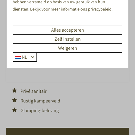
ZWEMMEN IN HET BINNEN- EN
hebben verzameld op basis van uw gebruik van hun
diensten. Bekijk voor meer informatie ons
privacybeleid
.
BUITENZWEMBAD
Alles accepteren
Zelf instellen
Weigeren
ANIMATIEPROGRAMMA VOOR JONG EN OUD
NL
TIJDENS VAKANTIES EN FEESTDAGEN
Privé sanitair
Rustig kampeerveld
Glamping-beleving