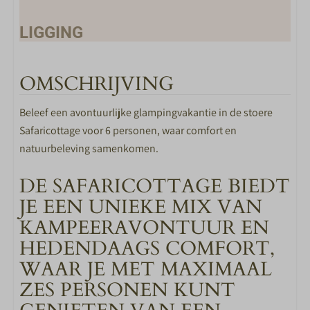
LIGGING
Autovrij gedeelte
Speelgelegenheid op kampeerveld
OMSCHRIJVING
Beleef een avontuurlijke glampingvakantie in de stoere
WOONKAMER
Safaricottage voor 6 personen, waar comfort en
Flatscreen TV
natuurbeleving samenkomen.
KEUKEN
DE SAFARICOTTAGE BIEDT
JE EEN UNIEKE MIX VAN
Keuken
KAMPEERAVONTUUR EN
4-pits gasstel
HEDENDAAGS COMFORT,
Combimagnetron
Complete keukeninventaris
WAAR JE MET MAXIMAAL
Fluitketel
ZES PERSONEN KUNT
Koelkast met vriesvak