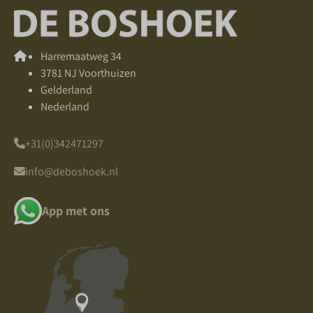
Harremaatweg 34
3781 NJ Voorthuizen
Gelderland
Nederland
+31(0)342471297
info@deboshoek.nl
App met ons