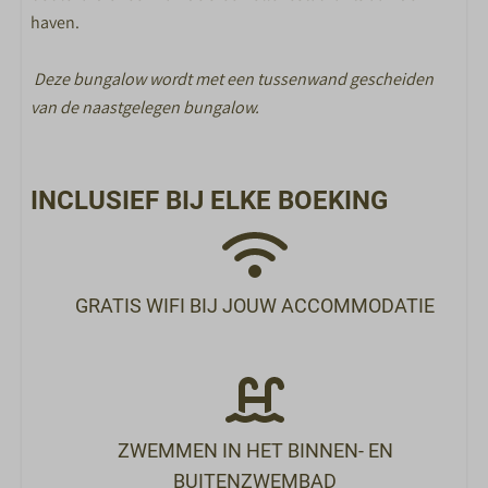
haven.
BUITEN
Deze bungalow wordt met een tussenwand gescheiden
Overkapping
van de naastgelegen bungalow.
Tuinmeubels
SPECIAAL VOOR KINDEREN
INCLUSIEF BIJ ELKE BOEKING
Peuterbad
Animatieteam in de vakanties
Buitenspeeltuinen
GRATIS WIFI BIJ JOUW ACCOMMODATIE
SPORT EN SPEL
X-Cube Escape room
Buitenzwembad
Binnenzwembad
ZWEMMEN IN HET BINNEN- EN
Bowlen
BUITENZWEMBAD
Racelounge