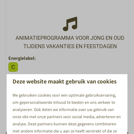
Jeu de Boules
Voetbalbiljart
Minigolf
Sportschool
ANIMATIEPROGRAMMA VOOR JONG EN OUD
Fietsverhuur
TIJDENS VAKANTIES EN FEESTDAGEN
ETEN EN DRINKEN
Energielabel:
Restaurant Nest
Ontbijtbuffet
Deze website maakt gebruik van cookies
Snackbar
De Markt
We gebruiken cookies voor een optimale gebruikservaring,
Autovrij verblijf
om gepersonaliseerde inhoud te bieden en ons verkeer te
Ruime tuin
analyseren. Ook delen we informatie over uw gebruik van
Centrale verwarming
onze site met onze partners voor social media, adverteren en
analyse. Deze partners kunnen deze gegevens combineren
met andere informatie die u aan ze heeft verstrekt of die ze