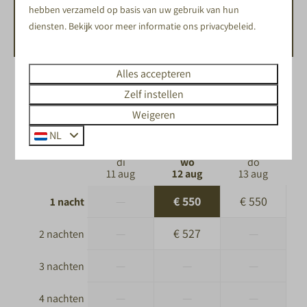
hebben verzameld op basis van uw gebruik van hun
BESCHIKBAARHEID EN PRIJS
diensten. Bekijk voor meer informatie ons
privacybeleid
.
Alles accepteren
2 gasten
Zelf instellen
Weigeren
wo
12-08-2026
do
13-08-2026
NL
di
wo
do
11 aug
12 aug
13 aug
—
€ 550
€ 550
1 nacht
—
€ 527
—
2 nachten
—
—
—
3 nachten
—
—
—
4 nachten