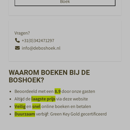
Boek
Vragen?
+31(0)342471297
info@deboshoek.nl
WAAROM BOEKEN BIJ DE
BOSHOEK?
Beoordeeld met een
8.9
door onze gasten
Altijd de
laagste prijs
via deze website
Veilig
en
snel
online boeken en betalen
Duurzaam
verbijf: Green Key Gold gecertificeerd