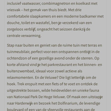
Complete keukeninventaris
inclusief vaatwasser, combimagnetron en koelkast met
Koelkast met vriesvak
vriesvak – het gemak van thuis biedt. Met drie
Nespresso koffiemachine
comfortabele slaapkamers en een moderne badkamer met
Vaatwasser
douche, toilet en wastafel, ben je verzekerd van een
Waterkoker
zorgeloos verblijf, ongeacht het seizoen dankzij de
centrale verwarming.
SLAAPKAMER
Stap naar buiten en geniet van de ruime tuin met terras en
Aantal slaapkamers: 3
tuinmeubilair, perfect voor een ontspannen ontbijt in de
Afmeting bedden 80*200cm
ochtendzon of een gezellige avond onder de sterren. Op
korte afstand vind je het parkrestaurant en het binnen- en
BADKAMER
buitenzwembad, ideaal voor zowel actieve als
relaxmomenten. En de Veluwe? Die ligt letterlijk om de
Douche
hoek. Trek eropuit met een fiets of te voet en ontdek de
Toilet in badkamer
uitgestrekte bossen, wilde heidevelden en unieke fauna
Apart toilet
van Nationaal Park De Hoge Veluwe. Of maak een uitstapje
Badkamer met douche, wastafel en toilet
naar Harderwijk en bezoek het Dolfinarium, de levendige
Wastafel met spiegel
boulevard of een van de sfeervolle restaurants aan de