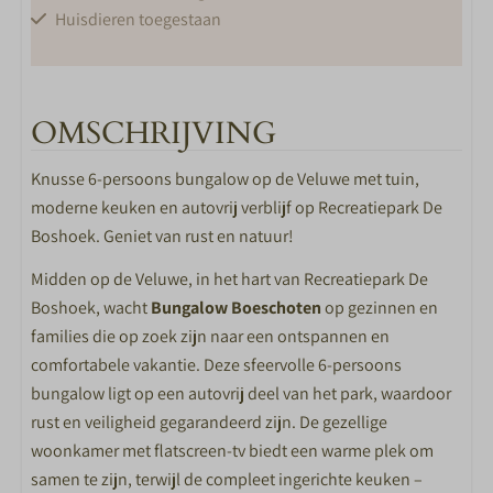
Huisdieren toegestaan
LIGGING
Autovrij gedeelte
OMSCHRIJVING
Vlakbij restaurant
Knusse 6-persoons bungalow op de Veluwe met tuin,
Vlakbij speeltuin
moderne keuken en autovrij verblijf op Recreatiepark De
Vlakbij zwembad
Boshoek. Geniet van rust en natuur!
WOONKAMER
Midden op de Veluwe, in het hart van Recreatiepark De
Boshoek, wacht
Bungalow Boeschoten
op gezinnen en
Flatscreen TV
families die op zoek zijn naar een ontspannen en
comfortabele vakantie. Deze sfeervolle 6-persoons
KEUKEN
bungalow ligt op een autovrij deel van het park, waardoor
Keuken
rust en veiligheid gegarandeerd zijn. De gezellige
4-pits gasstel
woonkamer met flatscreen-tv biedt een warme plek om
Combimagnetron
samen te zijn, terwijl de compleet ingerichte keuken –